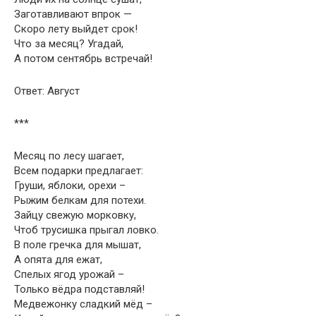
Заготавливают впрок —
Скоро лету выйдет срок!
Что за месяц? Угадай,
А потом сентябрь встречай!
Ответ: Август
***
Месяц по лесу шагает,
Всем подарки предлагает:
Груши, яблоки, орехи –
Рыжим белкам для потехи.
Зайцу свежую морковку,
Чтоб трусишка прыгал ловко.
В поле гречка для мышат,
А опята для ежат,
Спелых ягод урожай –
Только вёдра подставляй!
Медвежонку сладкий мёд –