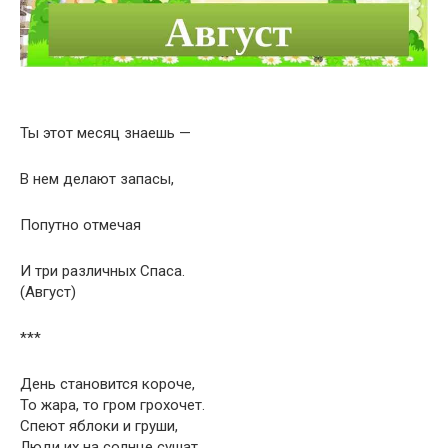
Ты этот месяц знаешь —
В нем делают запасы,
Попутно отмечая
И три различных Спаса.
(Август)
***
День становится короче,
То жара, то гром грохочет.
Спеют яблоки и груши,
Люди их на солнце сушат,