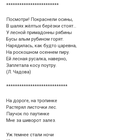
************************
Посмотри! Покраснели осины,
В шалях жёлтых берёзки стоят…
У лесной примадонны рябины
Бусы алым рубином горят.
Нарядилась, как будто царевна,
На роскошном осеннем пиру.
Ей лесная русалка, наверно,
Заплетала косу поутру.
(Л. Чадова)
****************************
На дороге, на тропинке
Растерял листочки лес.
Паучок по паутинке
Мне за шиворот залез.
Уж темнее стали ночи