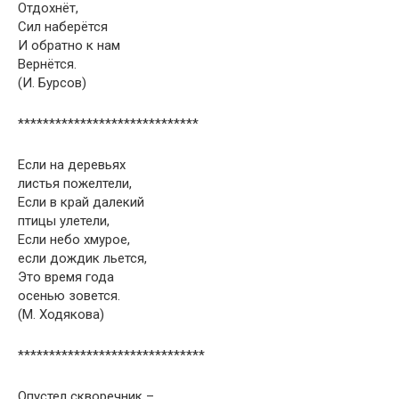
Отдохнёт,
Сил наберётся
И обратно к нам
Вернётся.
(И. Бурсов)
*****************************
Если на деревьях
листья пожелтели,
Если в край далекий
птицы улетели,
Если небо хмурое,
если дождик льется,
Это время года
осенью зовется.
(М. Ходякова)
******************************
Опустел скворечник –