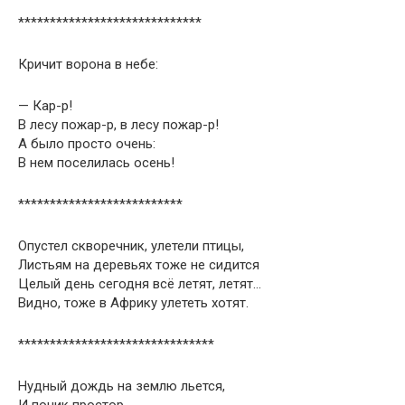
*****************************
Кричит ворона в небе:
— Кар-р!
В лесу пожар-р, в лесу пожар-р!
А было просто очень:
В нем поселилась осень!
**************************
Опустел скворечник, улетели птицы,
Листьям на деревьях тоже не сидится
Целый день сегодня всё летят, летят…
Видно, тоже в Африку улететь хотят.
*******************************
Нудный дождь на землю льется,