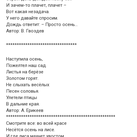
И зачем-то плачет, плачет –
Вот какая незадача.
У него давайте спросим.
Дождь ответит: – Просто осень…
Автор: В. Гвоздев
*********************************
Наступила осень,
Пожелтел наш сад.
Листья на берёзе
Золотом горят.
Не слыхать весёлых
Песен соловья.
Улетели птицы
В дальние края.
Автор: А. Ерикеев
***************************************************
Смотрите все: во всей красе
Несётся осень на лисе.
И где лиса махнет хвостом,