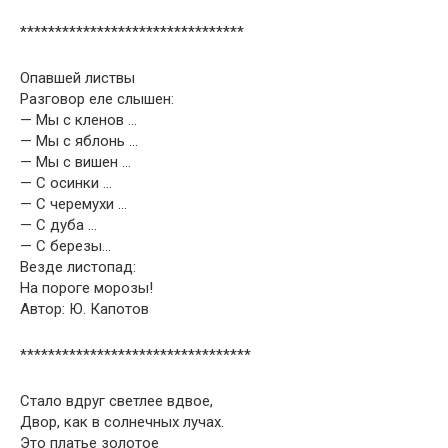
********************************
Опавшей листвы
Разговор еле слышен:
— Мы с кленов …
— Мы с яблонь …
— Мы с вишен …
— С осинки …
— С черемухи …
— С дуба …
— С березы…
Везде листопад:
На пороге морозы!
Автор: Ю. Капотов
*********************************
Стало вдруг светлее вдвое,
Двор, как в солнечных лучах.
Это платье золотое