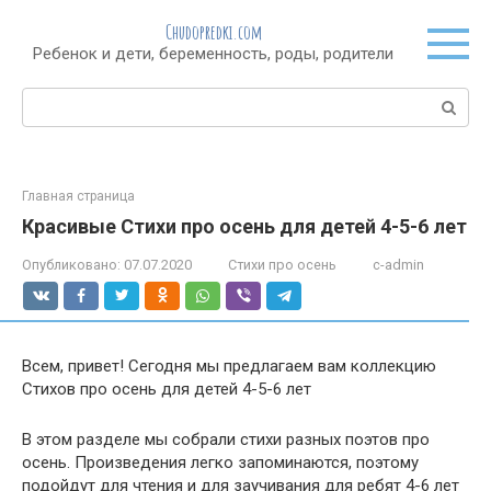
Перейти
Chudopredki.com
к
Ребенок и дети, беременность, роды, родители
контенту
Поиск:
Главная страница
Красивые Стихи про осень для детей 4-5-6 лет
Опубликовано:
07.07.2020
Стихи про осень
c-admin
Всем, привет! Сегодня мы предлагаем вам коллекцию
Стихов про осень для детей 4-5-6 лет
В этом разделе мы собрали стихи разных поэтов про
осень. Произведения легко запоминаются, поэтому
подойдут для чтения и для заучивания для ребят 4-6 лет