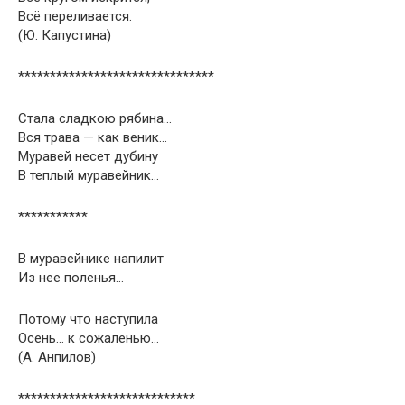
Всё переливается.
(Ю. Капустина)
*******************************
Стала сладкою рябина…
Вся трава — как веник…
Муравей несет дубину
В теплый муравейник…
***********
В муравейнике напилит
Из нее поленья…
Потому что наступила
Осень… к сожаленью…
(А. Анпилов)
****************************