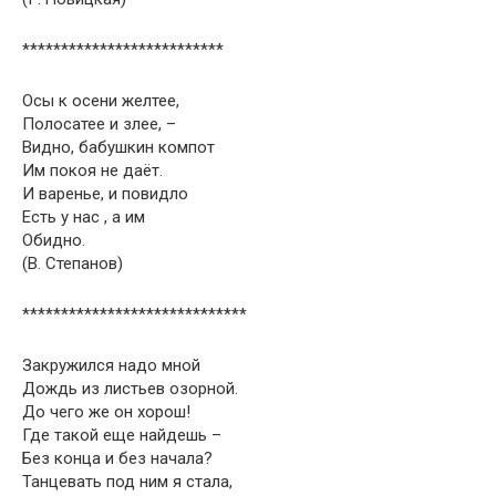
**************************
Осы к осени желтее,
Полосатее и злее, –
Видно, бабушкин компот
Им покоя не даёт.
И варенье, и повидло
Есть у нас , а им
Обидно.
(В. Степанов)
*****************************
Закружился надо мной
Дождь из листьев озорной.
До чего же он хорош!
Где такой еще найдешь –
Без конца и без начала?
Танцевать под ним я стала,