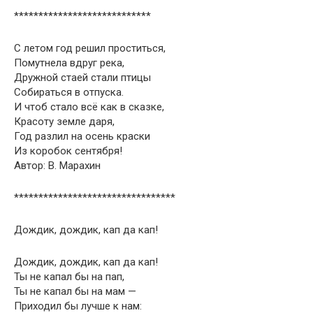
****************************
С летом год решил проститься,
Помутнела вдруг река,
Дружной стаей стали птицы
Собираться в отпуска.
И чтоб стало всё как в сказке,
Красоту земле даря,
Год разлил на осень краски
Из коробок сентября!
Автор: В. Марахин
*********************************
Дождик, дождик, кап да кап!
Дождик, дождик, кап да кап!
Ты не капал бы на пап,
Ты не капал бы на мам —
Приходил бы лучше к нам: