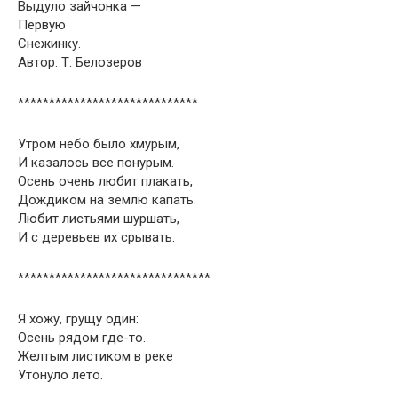
Выдуло зайчонка —
Первую
Снежинку.
Автор: Т. Белозеров
*****************************
Утром небо было хмурым,
И казалось все понурым.
Осень очень любит плакать,
Дождиком на землю капать.
Любит листьями шуршать,
И с деревьев их срывать.
*******************************
Я хожу, грущу один:
Осень рядом где-то.
Желтым листиком в реке
Утонуло лето.