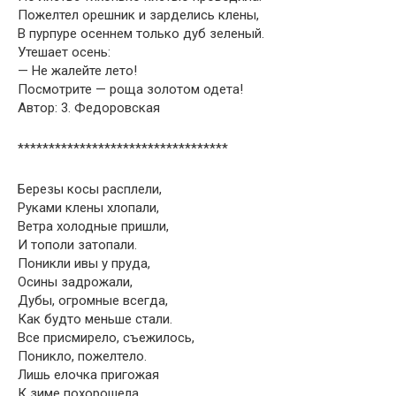
Пожелтел орешник и зарделись клены,
В пурпуре осеннем только дуб зеленый.
Утешает осень:
— Не жалейте лето!
Посмотрите — роща золотом одета!
Автор: 3. Федоровская
**********************************
Березы косы расплели,
Руками клены хлопали,
Ветра холодные пришли,
И тополи затопали.
Поникли ивы у пруда,
Осины задрожали,
Дубы, огромные всегда,
Как будто меньше стали.
Все присмирело, съежилось,
Поникло, пожелтело.
Лишь елочка пригожая
К зиме похорошела.