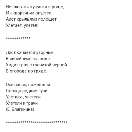
Не слыхать кукушки в роще,
И скворечник опустел.
Аист крыльями полощет –
Улетает, улетел!
************
Лист качается узорный
В синей луже на воде.
Ходит грач с грачихой черной
В огороде по гряде.
Осыпаясь, пожелтели
Солнца редкие лучи.
Улетают, улетели,
Улетели и грачи.
(Е. Благинина)
******************************