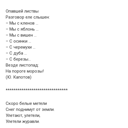
Опавшей листвы
Разговор еле слышен:
– Мы с кленов …
– Мы с яблонь …
– Мы с вишен …
– С осинки …
– С черемухи …
– С дуба …
– С березы…
Везде листопад:
На пороге морозы!
(Ю. Капотов)
*******************************
Скоро белые метели
Снег поднимут от земли.
Улетают, улетели,
Улетели журавли.