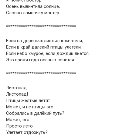
И поник простор.
Осень вывинтила солнце,
Словно лампочку монтер.
*********************************
Если на деревьях листья пожелтели,
Если в край далекий птицы улетели,
Если небо хмурое, если дождик льется,
Это время года осенью зовется.
*********************************
Листопад,
Листопад!
Птицы жёлтые летят…
Может, и не птицы это
Собрались в далёкий путь?
Может, это
Просто лето
Улетает отдохнуть?