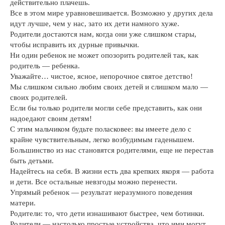
действительно плачешь.
Все в этом мире уравновешивается. Возможно у других дела
идут лучше, чем у нас, зато их дети намного хуже.
Родители достаются нам, когда они уже слишком стары,
чтобы исправить их дурные привычки.
Ни один ребенок не может опозорить родителей так, как
родитель — ребенка.
Уважайте… чистое, ясное, непорочное святое детство!
Мы слишком сильно любим своих детей и слишком мало —
своих родителей.
Если бы только родители могли себе представить, как они
надоедают своим детям!
С этим мальчиком будьте поласковее: вы имеете дело с
крайне чувствительным, легко возбудимым гаденышем.
Большинство из нас становятся родителями, еще не перестав
быть детьми.
Надейтесь на себя. В жизни есть два крепких якоря — работа
и дети. Все остальные невзгоды можно перенести.
Упрямый ребенок — результат неразумного поведения
матери.
Родители: то, что дети изнашивают быстрее, чем ботинки.
Родители — настолько простые устройства, что ими могут