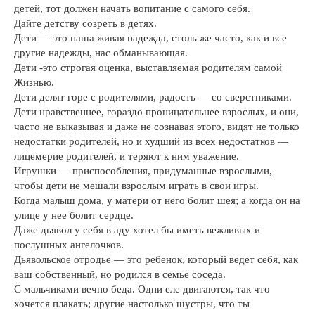
детей, тот должен начать вопитание с самого себя.
Дайте детству созреть в детях.
Дети — это наша живая надежда, столь же часто, как и все
другие надежды, нас обманывающая.
Дети -это строгая оценка, выставляемая родителям самой
Жизнью.
Дети делят горе с родителями, радость — со сверстниками.
Дети нравственнее, гораздо проницательнее взрослых, и они,
часто не выказывая и даже не сознавая этого, видят не только
недостатки родителей, но и худший из всех недостатков —
лицемерие родителей, и теряют к ним уважение.
Игрушки — приспособления, придуманные взрослыми,
чтобы дети не мешали взрослым играть в свои игры.
Когда малыш дома, у матери от него болит шея; а когда он на
улице у нее болит сердце.
Даже дьявол у себя в аду хотел бы иметь вежливых и
послушных ангелочков.
Дьявольское отродье — это ребенок, который ведет себя, как
ваш собственный, но родился в семье соседа.
С мальчиками вечно беда. Одни еле двигаются, так что
хочется плакать; другие настолько шустры, что ты