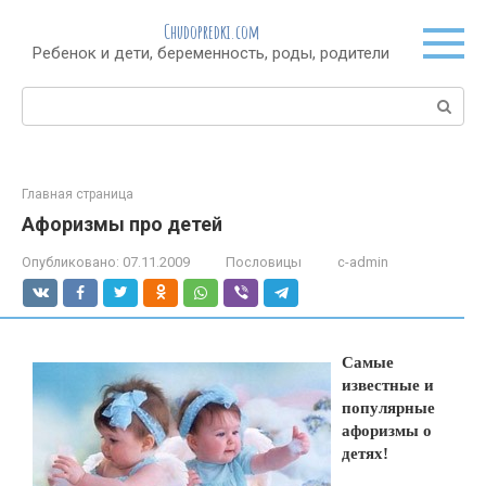
Перейти
Chudopredki.com
к
Ребенок и дети, беременность, роды, родители
контенту
Поиск:
Главная страница
Афоризмы про детей
Опубликовано:
07.11.2009
Пословицы
c-admin
Самые
известные и
популярные
афоризмы о
детях!