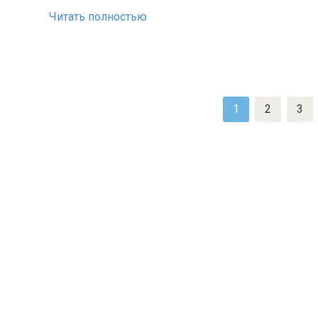
Читать полностью
Пагинация
1
2
3
записей