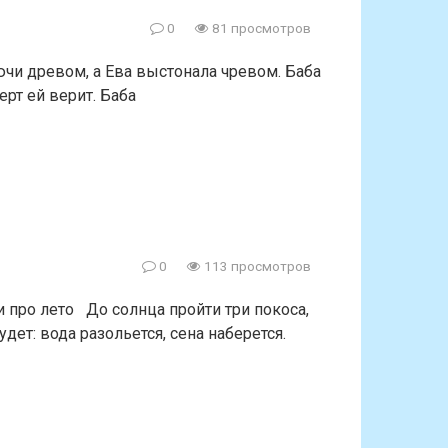
0
81 просмотров
и древом, а Ева выстонала чревом. Баба
ерт ей верит. Баба
0
113 просмотров
про лето До солнца пройти три покоса,
удет: вода разольется, сена наберется.