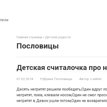
ители
Главная страница
»
Детские радости
Пословицы
Детская считалочка про 
07.02.2018
Рубрика:
Пословицы
Автор:
c-admin
Десять негритят решили пообедать,Один вдруг по
негритят, поев, клевали носом,Один не смог прос
негритят в Девон ушли потом,Один не возвратилс