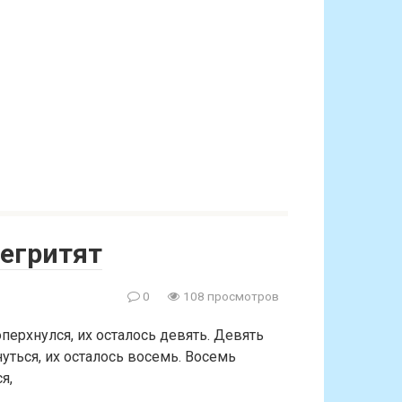
негритят
0
108 просмотров
перхнулся, их осталось девять. Девять
нуться, их осталось восемь. Восемь
я,