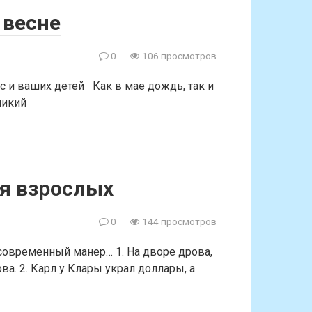
 весне
0
106 просмотров
с и ваших детей Как в мае дождь, так и
ликий
я взрослых
0
144 просмотров
овременный манер… 1. На дворе дрова,
ова. 2. Карл у Клары украл доллары, а