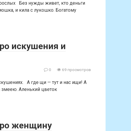
взрослых Без нужды живет, кто деньги
мошка, и кила с лукошко. Богатому
ро искушения и
0
69 просмотров
кушениях. А где щи — тут и нас ищи! А
а змеею. Аленький цветок
про женщину