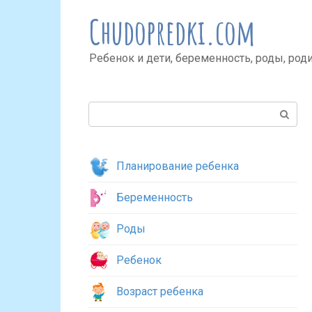
Перейти
Chudopredki.com
к
контенту
Ребенок и дети, беременность, роды, род
Поиск:
Планирование ребенка
Беременность
Роды
Ребенок
Возраст ребенка