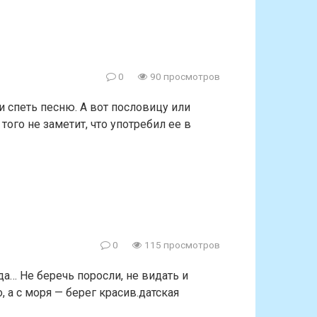
0
90 просмотров
 спеть песню. А вот пословицу или
того не заметит, что употребил ее в
0
115 просмотров
а… Не беречь поросли, не видать и
, а с моря — берег красив.датская