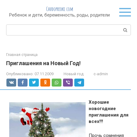
Перейти
Chudopredki.com
к
Ребенок и дети, беременность, роды, родители
контенту
Поиск:
Главная страница
Приглашения на Новый Год!
Опубликовано:
07.11.2009
Новый год
c-admin
Хорошие
новогодние
приглашения для
всех!!!
Прочь сомнения