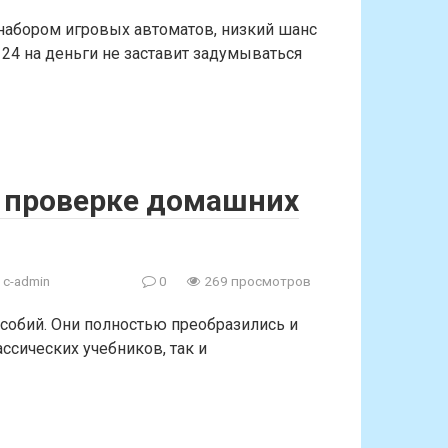
набором игровых автоматов, низкий шанс
4 на деньги не заставит задумываться
 проверке домашних
c-admin
0
269 просмотров
особий. Они полностью преобразились и
ссических учебников, так и