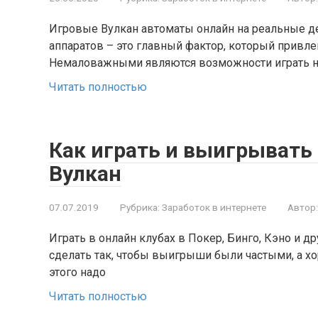
Игровые Вулкан автоматы онлайн на реальные д
аппаратов – это главный фактор, который привлек
Немаловажными являются возможности играть н
Читать полностью
Как играть и выигрывать 
Вулкан
07.07.2019
Рубрика:
Заработок в интернете
Автор:
Играть в онлайн клубах в Покер, Бинго, Кэно и д
сделать так, чтобы выигрыши были частыми, а 
этого надо
Читать полностью