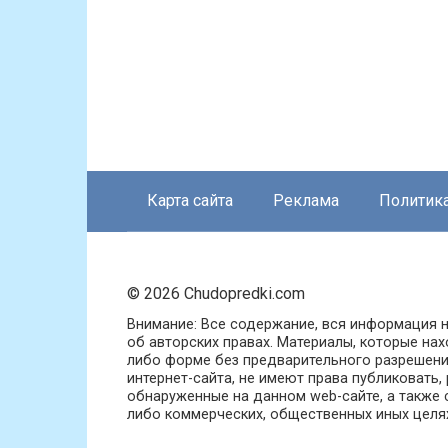
Карта сайта
Реклама
Политик
© 2026 Chudopredki.com
Внимание: Все содержание, вся информация н
об авторских правах. Материалы, которые нах
либо форме без предварительного разрешени
интернет-сайта, не имеют права публиковать,
обнаруженные на данном web-сайте, а также с
либо коммерческих, общественных иных целях