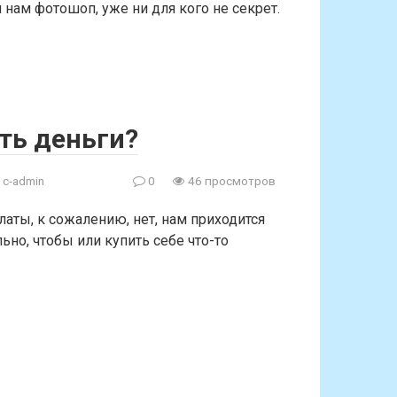
нам фотошоп, уже ни для кого не секрет.
ть деньги?
c-admin
0
46 просмотров
платы, к сожалению, нет, нам приходится
ьно, чтобы или купить себе что-то