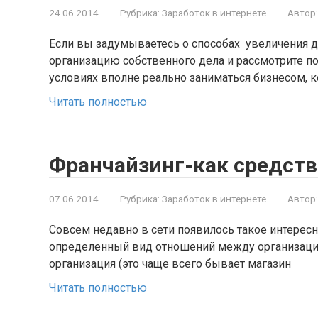
24.06.2014
Рубрика:
Заработок в интернете
Автор:
Если вы задумываетесь о способах увеличения д
организацию собственного дела и рассмотрите п
условиях вполне реально заниматься бизнесом, 
Читать полностью
Франчайзинг-как средств
07.06.2014
Рубрика:
Заработок в интернете
Автор:
Совсем недавно в сети появилось такое интересн
определенный вид отношений между организаци
организация (это чаще всего бывает магазин
Читать полностью