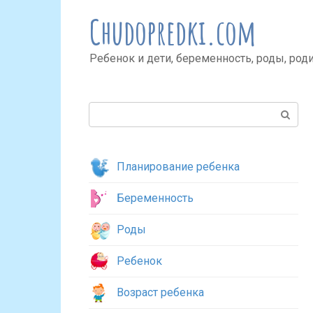
Перейти
Chudopredki.com
к
контенту
Ребенок и дети, беременность, роды, род
Поиск:
Планирование ребенка
Беременность
Роды
Ребенок
Возраст ребенка