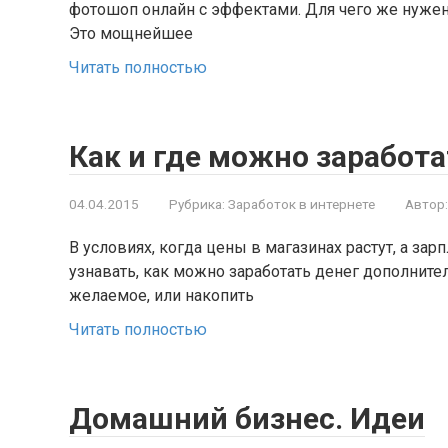
фотошоп онлайн с эффектами. Для чего же нужен 
Это мощнейшее
Читать полностью
Как и где можно заработа
04.04.2015
Рубрика:
Заработок в интернете
Автор:
В условиях, когда цены в магазинах растут, а зар
узнавать, как можно заработать денег дополнител
желаемое, или накопить
Читать полностью
Домашний бизнес. Идеи