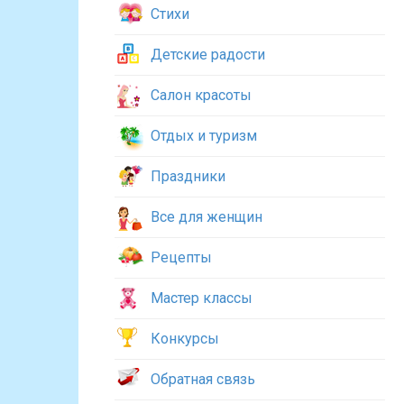
Стихи
Детские радости
Салон красоты
Отдых и туризм
Праздники
Все для женщин
Рецепты
Мастер классы
Конкурсы
Обратная связь