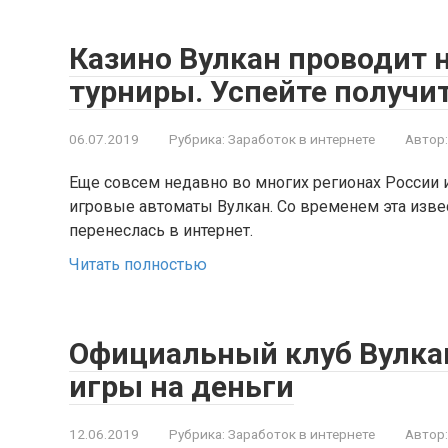
Казино Вулкан проводит 
турниры. Успейте получит
06.07.2019
Рубрика:
Заработок в интернете
Автор:
Еще совсем недавно во многих регионах России и
игровые автоматы Вулкан. Со временем эта изве
перенеслась в интернет.
Читать полностью
Официальный клуб Вулка
игры на деньги
12.06.2019
Рубрика:
Заработок в интернете
Автор: