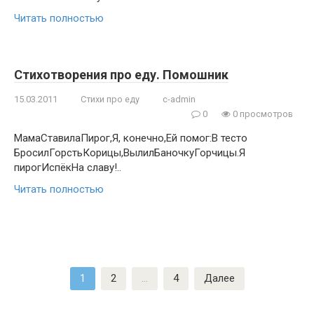
Читать полностью
Стихотворения про еду. Помошник
15.03.2011
Стихи про еду
c-admin
0
0 просмотров
МамаСтавилаПирог,Я, конечно,Ей помог:В тесто
БросилГорстьКорицы,ВылилБаночкуГорчицы.Я
пирогИспёкНа славу!..
Читать полностью
Пагинация
1
2
…
4
Далее
записей