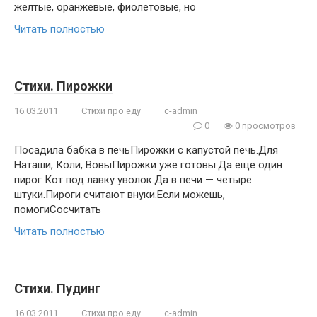
желтые, оранжевые, фиолетовые, но
Читать полностью
Стихи. Пирожки
16.03.2011
Стихи про еду
c-admin
0
0 просмотров
Посадила бабка в печьПирожки с капустой печь.Для
Наташи, Коли, ВовыПирожки уже готовы.Да еще один
пирог Кот под лавку уволок.Да в печи — четыре
штуки.Пироги считают внуки.Если можешь,
помогиСосчитать
Читать полностью
Стихи. Пудинг
16.03.2011
Стихи про еду
c-admin