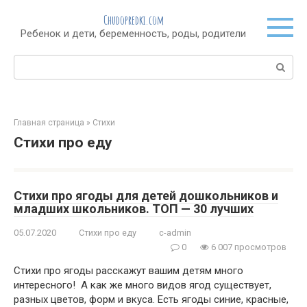
Перейти
Chudopredki.com
к
Ребенок и дети, беременность, роды, родители
контенту
Поиск:
Главная страница
»
Стихи
Стихи про еду
Стихи про ягоды для детей дошкольников и
младших школьников. ТОП — 30 лучших
05.07.2020
Стихи про еду
c-admin
0
6 007 просмотров
Стихи про ягоды расскажут вашим детям много
интересного! А как же много видов ягод существует,
разных цветов, форм и вкуса. Есть ягоды синие, красные,