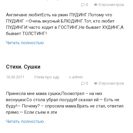
0
0 просмотров
Англичане любятЕсть на ужин ПУДИНГ.Потому что
ПУДИНГ —Очень вкусный БЛЮДИНГ.Тот, кто любит
ПУДИНГИ часто ходит в ГОСТИНГ,Не бывает ХУДИНГ,А
бывает ТОЛСТИНГ!
Читать полностью
Стихи. Сушки
16.03.2011
Стихи про еду
c-admin
0
0 просмотров
Принесла мне мама сушки,Посмотрел – на них
веснушки.Со стола убрал посудуИ сказал ей:— Есть не
буду!— Почему? – спросила мама.Врать не стал, ответил
прямо:— Если съем я эти
Читать полностью