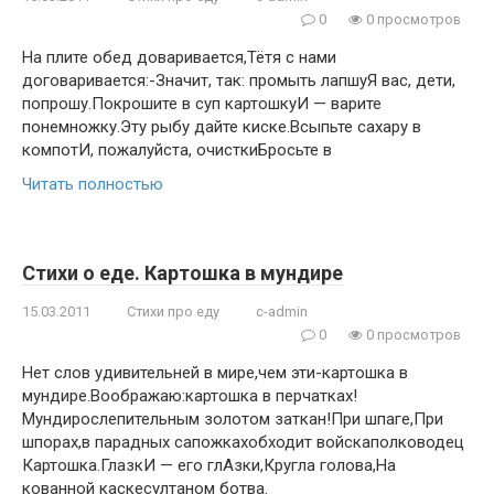
0
0 просмотров
На плите обед доваривается,Тётя с нами
договаривается:-Значит, так: промыть лапшуЯ вас, дети,
попрошу.Покрошите в суп картошкуИ — варите
понемножку.Эту рыбу дайте киске.Всыпьте сахару в
компотИ, пожалуйста, очисткиБросьте в
Читать полностью
Стихи о еде. Картошка в мундире
15.03.2011
Стихи про еду
c-admin
0
0 просмотров
Нет слов удивительней в мире,чем эти-картошка в
мундире.Воображаю:картошка в перчатках!
Мундирослепительным золотом заткан!При шпаге,При
шпорах,в парадных сапожкахобходит войскаполководец
Картошка.ГлазкИ — его глАзки,Кругла голова,На
кованной каскесултаном ботва.