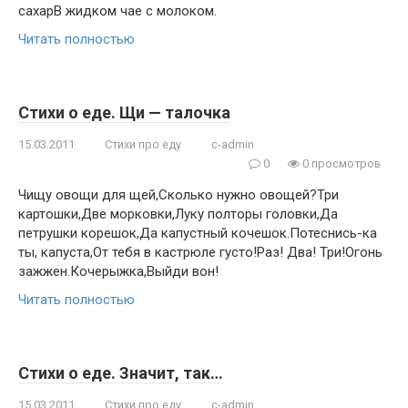
сахарВ жидком чае с молоком.
Читать полностью
Стихи о еде. Щи — талочка
15.03.2011
Стихи про еду
c-admin
0
0 просмотров
Чищу овощи для щей,Сколько нужно овощей?Три
картошки,Две морковки,Луку полторы головки,Да
петрушки корешок,Да капустный кочешок.Потеснись-ка
ты, капуста,От тебя в кастрюле густо!Раз! Два! Три!Огонь
зажжен.Кочерыжка,Выйди вон!
Читать полностью
Стихи о еде. Значит, так…
15.03.2011
Стихи про еду
c-admin