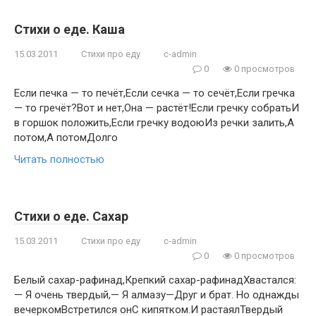
Стихи о еде. Каша
15.03.2011
Стихи про еду
c-admin
0
0 просмотров
Если печка — то печёт,Если сечка — то сечёт,Если гречка
— то гречёт?Вот и нет,Она — растёт!Если гречку собратьИ
в горшок положить,Если гречку водоюИз речки залить,А
потом,А потомДолго
Читать полностью
Стихи о еде. Сахар
15.03.2011
Стихи про еду
c-admin
0
0 просмотров
Белый сахар-рафинад,Крепкий сахар-рафинадХвастался:
— Я очень твердый,— Я алмазу—Друг и брат. Но однажды
вечеркомВстретился онС кипятком.И растаялТвердый