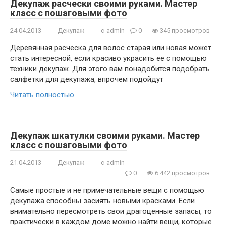
Декупаж расчески своими руками. Мастер
класс с пошаговыми фото
24.04.2013
Декупаж
c-admin
0
345 просмотров
Деревянная расческа для волос старая или новая может
стать интересной, если красиво украсить ее с помощью
техники декупаж. Для этого вам понадобится подобрать
салфетки для декупажа, впрочем подойдут
Читать полностью
Декупаж шкатулки своими руками. Мастер
класс с пошаговыми фото
21.04.2013
Декупаж
c-admin
0
6 442 просмотров
Самые простые и не примечательные вещи с помощью
декупажа способны засиять новыми красками. Если
внимательно пересмотреть свои драгоценные запасы, то
практически в каждом доме можно найти вещи, которые