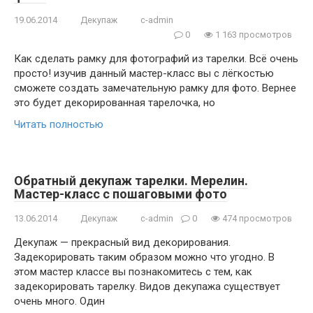
19.06.2014
Декупаж
c-admin
0
1 163 просмотров
Как сделать рамку для фотографий из тарелки. Всё очень
просто! изучив данный мастер-класс вы с лёгкостью
сможете создать замечательную рамку для фото. Вернее
это будет декорированная тарелочка, но
Читать полностью
Обратный декупаж тарелки. Мерелин.
Мастер-класс с пошаговыми фото
13.06.2014
Декупаж
c-admin
0
474 просмотров
Декупаж — прекрасный вид декорирования.
Задекорировать таким образом можно что угодно. В
этом мастер классе вы познакомитесь с тем, как
задекорировать тарелку. Видов декупажа существует
очень много. Один