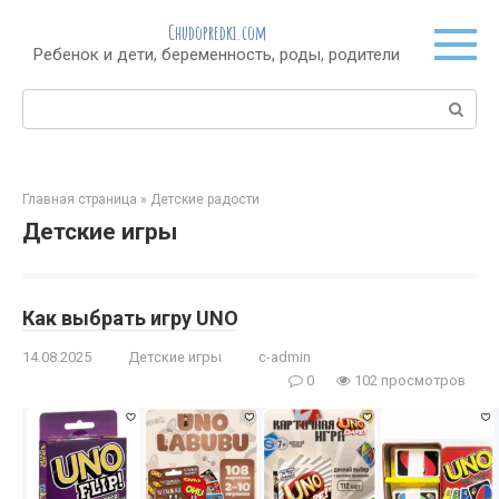
Перейти
Chudopredki.com
к
Ребенок и дети, беременность, роды, родители
контенту
Поиск:
Главная страница
»
Детские радости
Детские игры
Как выбрать игру UNO
14.08.2025
Детские игры
c-admin
0
102 просмотров