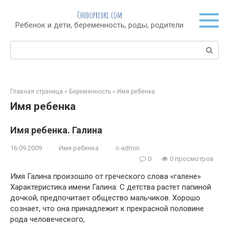
Перейти
Chudopredki.com
к
Ребенок и дети, беременность, роды, родители
контенту
Поиск:
Главная страница
»
Беременность
»
Имя ребенка
Имя ребенка
Имя ребенка. Галина
16.09.2009
Имя ребенка
c-admin
0
0 просмотров
Имя Галина произошло от греческого слова «галене»
Характеристика имени Галина: С детства растет папиной
дочкой, предпочитает общество мальчиков. Хорошо
сознает, что она принадлежит к прекрасной половине
рода человеческого,