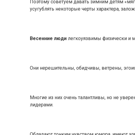
Поэтому советуем давать зимним детям «мяг
усугублять некоторые черты характера, зало
Весенние люди
легкоуязвимы физически и м
Они нерешительны, обидчивы, ветрены, эгои
Многие из них очень талантливы, но не увере
лидерами.
Обладают тонким чувством юмора, имеют хо