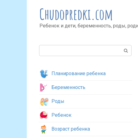
Перейти
Chudopredki.com
к
контенту
Ребенок и дети, беременность, роды, род
Поиск:
Планирование ребенка
Беременность
Роды
Ребенок
Возраст ребенка