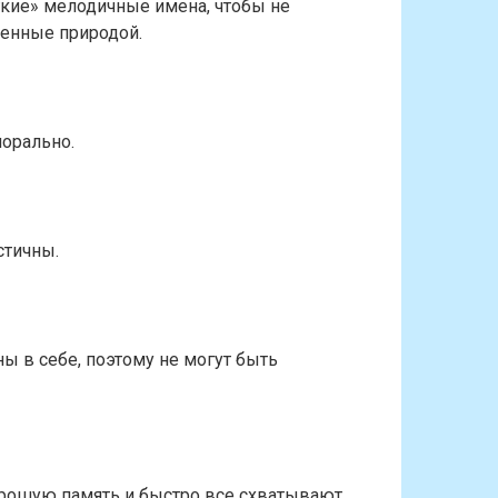
кие» мелодичные имена, чтобы не
женные природой.
орально.
стичны.
ны в себе, поэтому не могут быть
рошую память и быстро все схватывают.