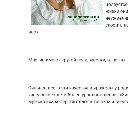
целеустре
жизни они
неуживчив
спорить п
верх.
Многие имеют крутой нрав, жестки, властны.
Сильнее всего эти качества выражены у роди
«январские» дети более уравновешенны. «З
мужской характер, тяготеют к точным или ес