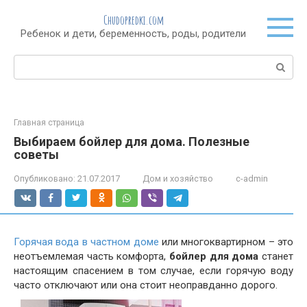
Перейти
Chudopredki.com
к
Ребенок и дети, беременность, роды, родители
контенту
Поиск:
Главная страница
Выбираем бойлер для дома. Полезные
советы
Опубликовано:
21.07.2017
Дом и хозяйство
c-admin
Горячая вода в частном доме
или многоквартирном – это
неотъемлемая часть комфорта,
бойлер для дома
станет
настоящим спасением в том случае, если горячую воду
часто отключают или она стоит неоправданно дорого.