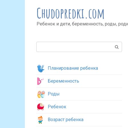
Перейти
Chudopredki.com
к
контенту
Ребенок и дети, беременность, роды, род
Поиск:
Планирование ребенка
Беременность
Роды
Ребенок
Возраст ребенка