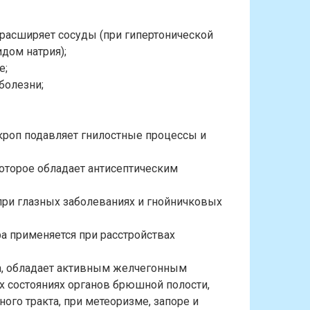
 расширяет сосуды (при гипертонической
идом натрия);
е;
болезни;
кроп подавляет гнилостные процессы и
оторое обладает антисептическим
ри глазных заболеваниях и гнойничковых
ра применяется при расстройствах
, обладает активным желчегонным
х состояниях органов брюшной полости,
ого тракта, при метеоризме, запоре и