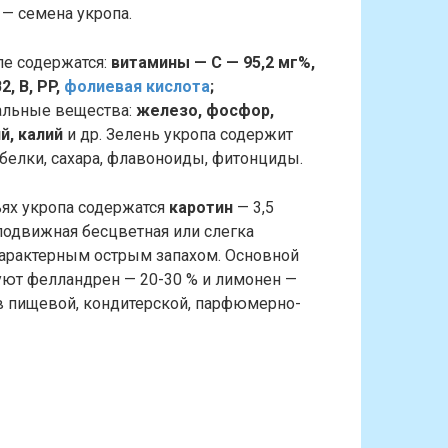
 — семена укропа.
пе содержатся:
витамины — С — 95,2 мг%,
2, B, PP,
фолиевая кислота
;
альные вещества:
железо, фосфор,
й, калий
и др. Зелень укропа содержит
 белки, сахара, флавоноиды, фитонциды.
ьях укропа содержатся
каротин
— 3,5
 подвижная бесцветная или слегка
характерным острым запахом. Основной
вуют фелландрен — 20-30 % и лимонен —
 в пищевой, кондитерской, парфюмерно-