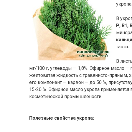
укропа
В укро
Р, В1, В
минер
кальци
также:
В лист
мг/100 г, углеводы — 1,8%. Эфирное масло —
желтоватая жидкость с травянисто-пряным, 
его компонент — карвон — до 50 %, присутст
15-20 %. Эфирное масло укропа применяется
косметической промышлености.
Полезные свойства укропа: