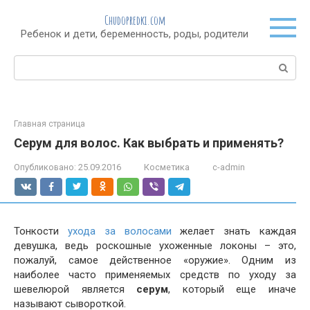
Перейти
Chudopredki.com
к
Ребенок и дети, беременность, роды, родители
контенту
Поиск:
Главная страница
Серум для волос. Как выбрать и применять?
Опубликовано:
25.09.2016
Косметика
c-admin
Тонкости
ухода за волосами
желает знать каждая
девушка, ведь роскошные ухоженные локоны – это,
пожалуй, самое действенное «оружие». Одним из
наиболее часто применяемых средств по уходу за
шевелюрой является
серум
, который еще иначе
называют сывороткой.