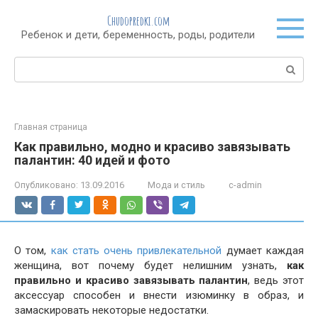
Перейти
Chudopredki.com
к
Ребенок и дети, беременность, роды, родители
контенту
Поиск:
Главная страница
Как правильно, модно и красиво завязывать
палантин: 40 идей и фото
Опубликовано:
13.09.2016
Мода и стиль
c-admin
О том,
как стать очень привлекательной
думает каждая
женщина, вот почему будет нелишним узнать,
как
правильно и красиво завязывать палантин
, ведь этот
аксессуар способен и внести изюминку в образ, и
замаскировать некоторые недостатки.