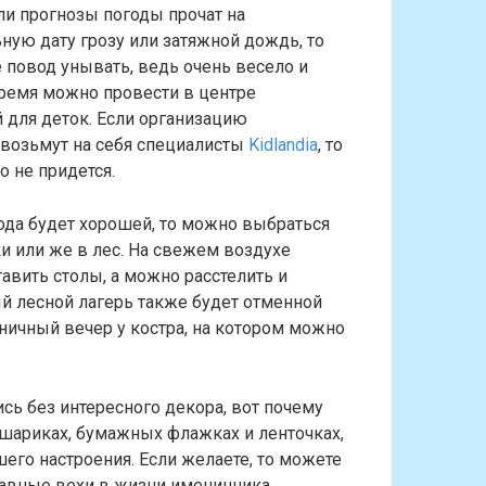
ли прогнозы погоды прочат на
ную дату грозу или затяжной дождь, то
е повод унывать, ведь очень весело и
ремя можно провести в центре
 для деток. Если организацию
возьмут на себя специалисты
Kidlandia
, то
о не придется.
ода будет хорошей, то можно выбраться
ки или же в лес. На свежем воздухе
авить столы, а можно расстелить и
й лесной лагерь также будет отменной
ничный вечер у костра, на котором можно
сь без интересного декора, вот почему
шариках, бумажных флажках и ленточках,
го настроения. Если желаете, то можете
главные вехи в жизни именинника.