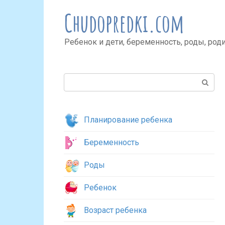
Перейти
Chudopredki.com
к
контенту
Ребенок и дети, беременность, роды, род
Поиск:
Планирование ребенка
Беременность
Роды
Ребенок
Возраст ребенка