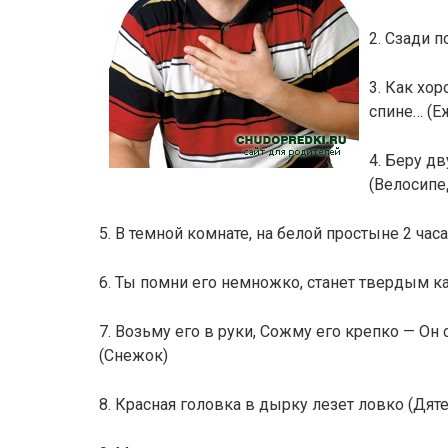
2. Сзади п
3. Как хо
спине… (Е
4. Беру д
(Велосипе
5. В темной комнате, на белой простыне 2 час
6. Ты помни его немножко, станет твердым к
7. Возьму его в руки, Сожму его крепко — Он 
(Снежок)
8. Красная головка в дырку лезет ловко (Дяте