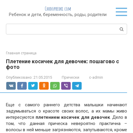
Перейти
Chudopredki.com
к
Ребенок и дети, беременность, роды, родители
контенту
Поиск:
Главная страница
Плетение косичек для девочек: пошагово с
фото
Опубликовано:
21.05.2015
Прически
c-admin
Еще с самого раннего детства малышки начинают
задумываться о красоте своих волос, а их мамы живо
интересуются
плетением косичек для девочек
. Дело в
том, что данная прическа невероятно практична –
волосы в ней меньше загрязняются, запутываются, кроме