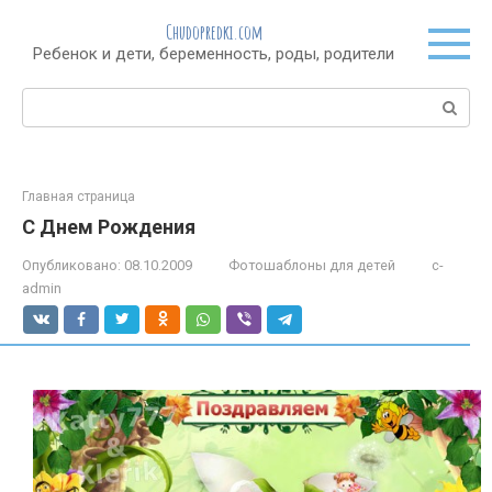
Перейти
Chudopredki.com
к
Ребенок и дети, беременность, роды, родители
контенту
Поиск:
Главная страница
С Днем Рождения
Опубликовано:
08.10.2009
Фотошаблоны для детей
c-
admin