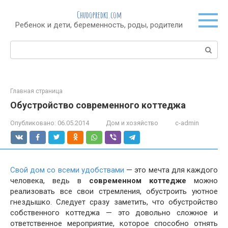
Перейти
Chudopredki.com
к
Ребенок и дети, беременность, роды, родители
контенту
Поиск:
Главная страница
Обустройство современного коттеджа
Опубликовано:
06.05.2014
Дом и хозяйство
c-admin
Свой дом со всеми удобствами
— это мечта для каждого
человека, ведь в
современном коттедже
можно
реализовать все свои стремления, обустроить уютное
гнездышко. Следует сразу заметить, что обустройство
собственного коттеджа — это довольно сложное и
ответственное мероприятие, которое способно отнять