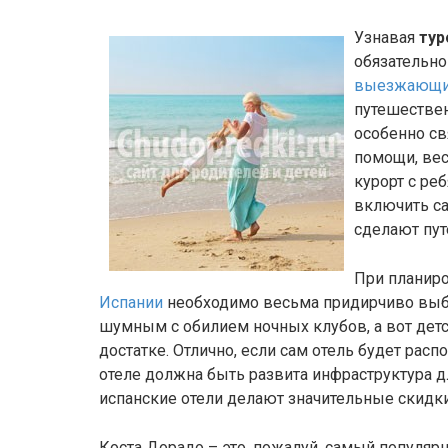
Узнавая
тур
обязательно
выезжающих
путешествен
особенно с
помощи, вес
курорт с ре
включить с
сделают пу
При планир
Испании
необходимо весьма придирчиво выби
шумным с обилием ночных клубов, а вот дет
достатке. Отлично, если сам отель будет расп
отеле должна быть развита инфраструктура д
испанские отели делают значительные скидки
Коста Дорадо – это, пожалуй, самый популяр