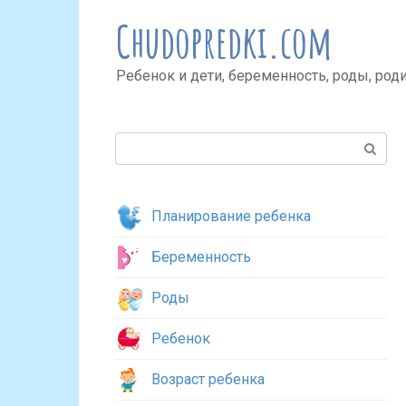
Перейти
Chudopredki.com
к
контенту
Ребенок и дети, беременность, роды, род
Поиск:
Планирование ребенка
Беременность
Роды
Ребенок
Возраст ребенка