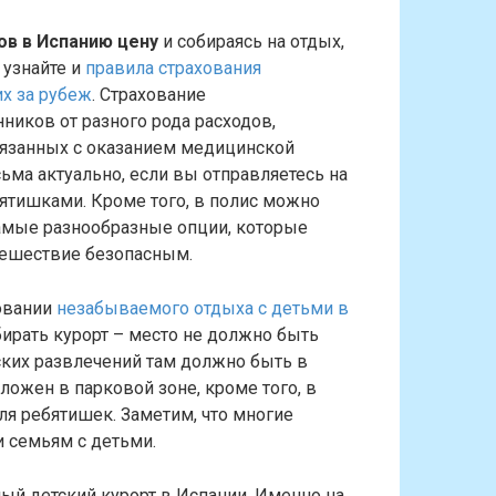
ов в Испанию цену
и собираясь на отдых,
 узнайте и
правила страхования
 за рубеж
. Страхование
ников от разного рода расходов,
вязанных с оказанием медицинской
ьма актуально, если вы отправляетесь на
бятишками. Кроме того, в полис можно
амые разнообразные опции, которые
тешествие безопасным.
овании
незабываемого отдыха с детьми в
рать курорт – место не должно быть
ских развлечений там должно быть в
оложен в парковой зоне, кроме того, в
ля ребятишек. Заметим, что многие
 семьям с детьми.
ный детский курорт в Испании. Именно на