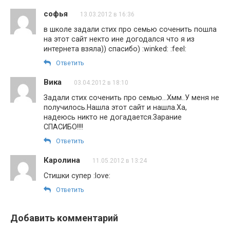
софья
13.03.2012 в 16:36
в школе задали стих про семью соченить пошла
на этот сайт некто ине догодался что я из
интернета взяла)) спасибо) :winked: :feel:
Ответить
Вика
03.04.2012 в 18:10
Задали стих соченить про семью…Хмм..У меня не
получилось.Нашла этот сайт и нашла.Ха,
надеюсь никто не догадается.Зарание
СПАСИБО!!!!
Ответить
Каролина
11.05.2012 в 13:24
Стишки супер :love:
Ответить
Добавить комментарий