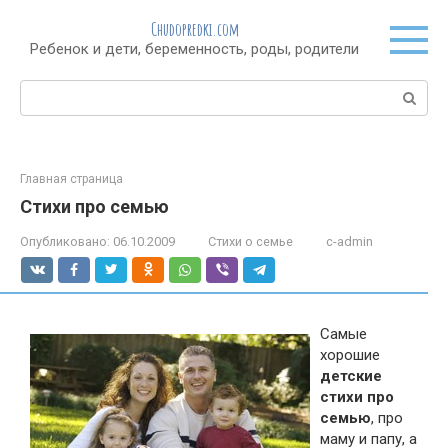
Перейти
Chudopredki.com
к
Ребенок и дети, беременность, роды, родители
контенту
Поиск:
Главная страница
Стихи про семью
Опубликовано:
06.10.2009
Стихи о семье
c-admin
Самые
хорошие
детские
стихи про
семью
, про
маму и папу, а