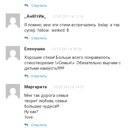
Ответить
_АнЮтИк_
27.01.2011 в 12:16
Я помню, мне эти стихи встречались :belay: а так
супер :fellow: :winked: 8
Ответить
Еленушка
23.10.2011 в 00:36
Хорошие стихи! Больше всего понравилось
стихотворение \»Семья\». Обязательно выучим с
детьми наизусть!!!!!!!!
Ответить
Маргарита
05.02.2012 в 14:37
Мне так дорога семья
творит любовь семьи
большие чудеса!!!
Ну как?
:love:
Ответить