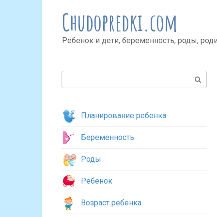
Перейти
Chudopredki.com
к
контенту
Ребенок и дети, беременность, роды, род
Поиск:
Планирование ребенка
Беременность
Роды
Ребенок
Возраст ребенка