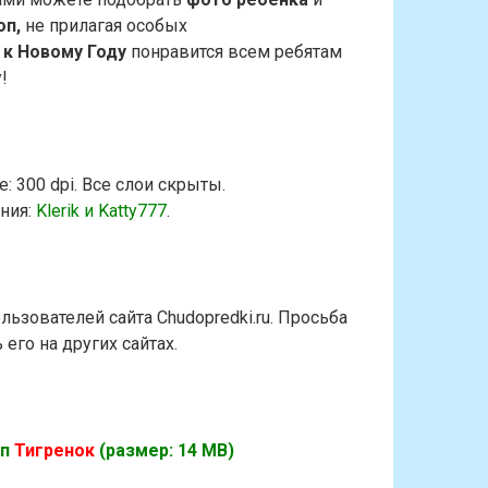
п,
не прилагая особых
к Новому Году
понравится всем ребятам
!
: 300 dpi. Все слои скрыты.
ния:
Klerik и Katty777
.
ьзователей сайта Chudopredki.ru. Просьба
его на других сайтах.
оп
Тигренок
(размер: 14 MB)