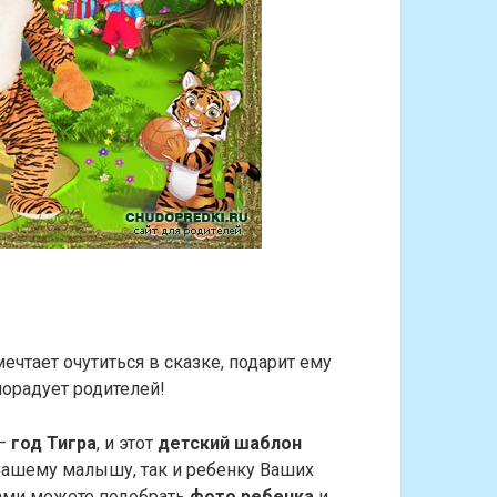
ечтает очутиться в сказке, подарит ему
орадует родителей!
 —
год Тигра
, и этот
детский шаблон
Вашему малышу, так и ребенку Ваших
сами можете подобрать
фото ребенка
и