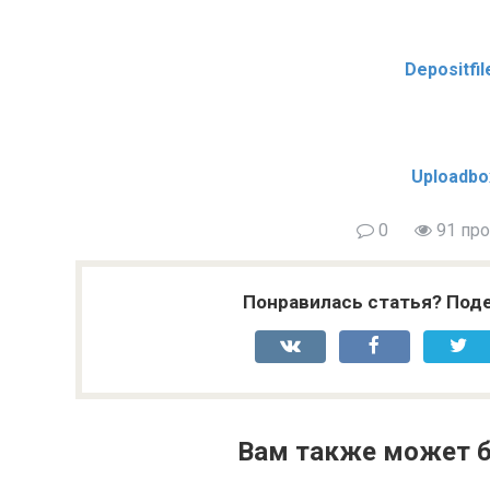
Depositfi
Uploadbo
0
91 пр
Понравилась статья? Поде
Вам также может б