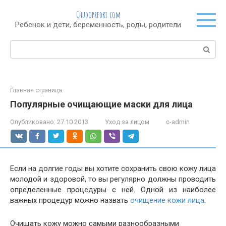
Перейти
Chudopredki.com
к
Ребенок и дети, беременность, роды, родители
контенту
Поиск:
Главная страница
Популярные очищающие маски для лица
Опубликовано:
27.10.2013
Уход за лицом
c-admin
Если на долгие годы вы хотите сохранить свою кожу лица
молодой и здоровой, то вы регулярно должны проводить
определенные процедуры с ней. Одной из наиболее
важных процедур можно назвать
очищение кожи лица
.
Очищать кожу можно самыми разнообразными