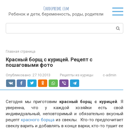
Перейти
Chudopredki.com
к
Ребенок и дети, беременность, роды, родители
контенту
Поиск:
Главная страница
Красный борщ с курицей. Рецепт с
пошаговыми фото
Опубликовано:
27.10.2013
Рецепты из курицы
c-admin
Сегодня мы приготовим
красный борщ с курицей
. Я
уверенна, что у каждой хозяйки есть свой
индивидуальный, неповторимый и обязательно вкусный
рецепт
красного борща
из свеклы. Кто-то предпочитает
свеклу варить и добавлять в конце варки, кто-то тушит ее