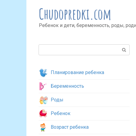
Перейти
Chudopredki.com
к
контенту
Ребенок и дети, беременность, роды, род
Поиск:
Планирование ребенка
Беременность
Роды
Ребенок
Возраст ребенка