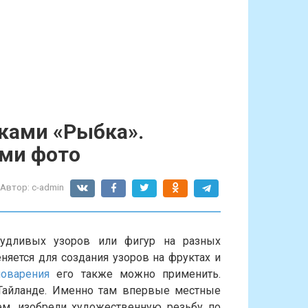
ками «Рыбка».
ыми фото
Автор:
c-admin
чудливых узоров или фигур на разных
няется для создания узоров на фруктах и
оварения
его также можно применить.
 Тайланде. Именно там впервые местные
м, изобрели художественную резьбу по