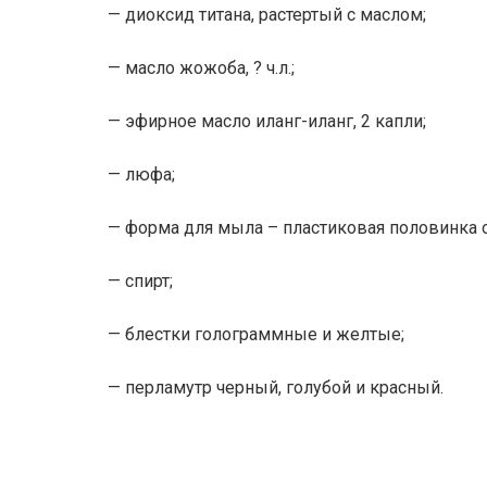
— диоксид титана, растертый с маслом;
— масло жожоба, ? ч.л.;
— эфирное масло иланг-иланг, 2 капли;
— люфа;
— форма для мыла – пластиковая половинка 
— спирт;
— блестки голограммные и желтые;
— перламутр черный, голубой и красный.