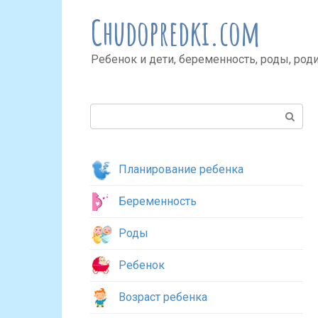
Перейти
Chudopredki.com
к
контенту
Ребенок и дети, беременность, роды, род
Поиск:
Планирование ребенка
Беременность
Роды
Ребенок
Возраст ребенка