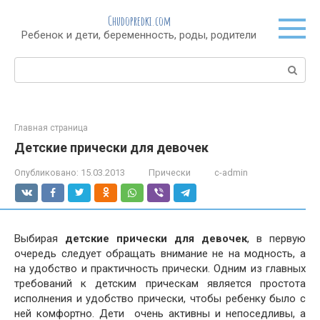
Перейти
Chudopredki.com
к
Ребенок и дети, беременность, роды, родители
контенту
Поиск:
Главная страница
Детские прически для девочек
Опубликовано:
15.03.2013
Прически
c-admin
Выбирая
детские прически для девочек
, в первую
очередь следует обращать внимание не на модность, а
на удобство и практичность прически. Одним из главных
требований к детским прическам является простота
исполнения и удобство прически, чтобы ребенку было с
ней комфортно. Дети очень активны и непоседливы, а