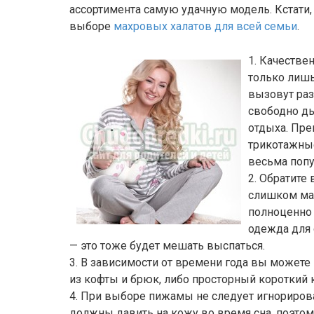
ассортимента самую удачную модель. Кстати,
выборе
махровых халатов для всей семьи
.
1. Качеств
только лишь
вызовут раз
свободно ды
отдыха. Пре
трикотажны
весьма попу
2. Обратите
слишком мал
полноценно 
одежда для
— это тоже будет мешать выспаться.
3. В зависимости от времени года вы можете
из кофты и брюк, либо просторный короткий 
4. При выборе пижамы не следует игнориров
должны давить на кожу во время сна, поэто