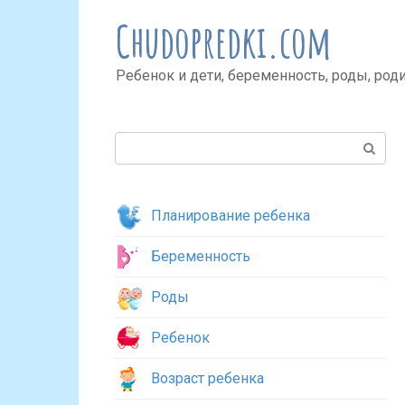
Перейти
Chudopredki.com
к
контенту
Ребенок и дети, беременность, роды, род
Поиск:
Планирование ребенка
Беременность
Роды
Ребенок
Возраст ребенка