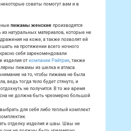
 некоторые советы помогут вам и в
енные
пижамы женские
производятся
 из натуральных материалов, которые не
дражения на коже, а также позволят ей
шать на протяжении всего ночного
красно себя зарекомендовали
е изделия от
компании Райтрик
, также
лярны пижамы из шелка и атласа.
 внимание на то, чтобы пижама не была
а, ведь тогда тело будет стянуто, и
отдохнуть не получится. В то же время
 сна не должна быть чрезмерно большой
 выбрать для себя либо теплый комплект
комплектик.
ать отделку изделия и швы. Швы не
му они не должны быть чрезмерно