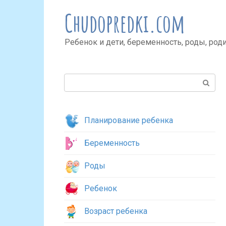
Перейти
Chudopredki.com
к
контенту
Ребенок и дети, беременность, роды, род
Поиск:
Планирование ребенка
Беременность
Роды
Ребенок
Возраст ребенка