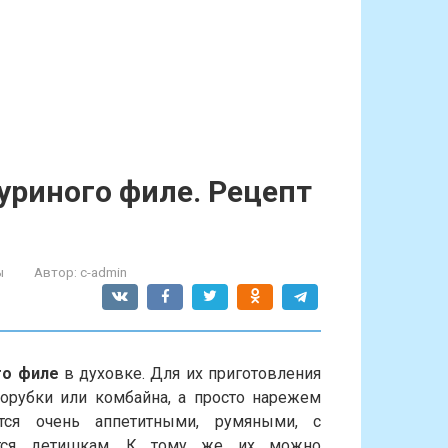
уриного филе. Рецепт
ы
Автор:
c-admin
го филе
в духовке. Для их приготовления
рубки или комбайна, а просто нарежем
тся очень аппетитными, румяными, с
ятся детишкам. К тому же их можно