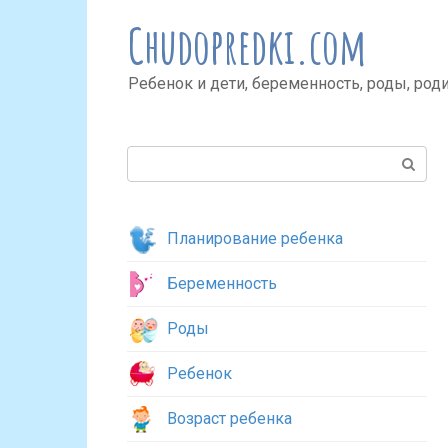
Перейти
Chudopredki.com
к
контенту
Ребенок и дети, беременность, роды, род
Поиск:
Планирование ребенка
Беременность
Роды
Ребенок
Возраст ребенка