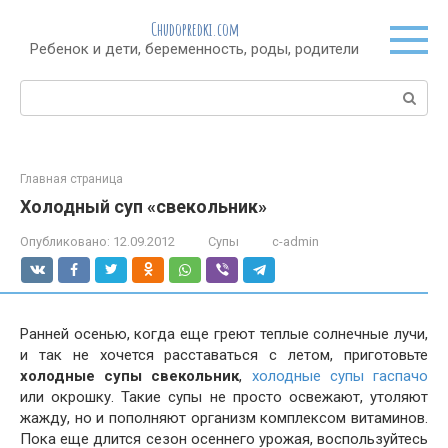
Перейти
Chudopredki.com
к
Ребенок и дети, беременность, роды, родители
контенту
Поиск:
Главная страница
Холодный суп «свекольник»
Опубликовано:
12.09.2012
Супы
c-admin
Ранней осенью, когда еще греют теплые солнечные лучи,
и так не хочется расставаться с летом, приготовьте
холодные супы свекольник
,
холодные супы гаспачо
или окрошку. Такие супы не просто освежают, утоляют
жажду, но и пополняют организм комплексом витаминов.
Пока еще длится сезон осеннего урожая, воспользуйтесь