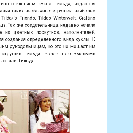
зготовлением кукол Тильда, издаются
ания таких необычных игрушек, наиболее
da\’s Friends, Tildas Winterwelt, Crafting
 Haus. Так же создательница, недавно начала
 из цветных лоскутков, наполнителей,
для создания определенного вида куклы. К
шим рукодельницам, но это не мешает им
 игрушки Тильда. Более того умелыми
в стиле Тильда
.