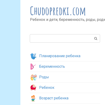
Перейти
Chudopredki.com
к
контенту
Ребенок и дети, беременность, роды, род
Поиск:
Планирование ребенка
Беременность
Роды
Ребенок
Возраст ребенка