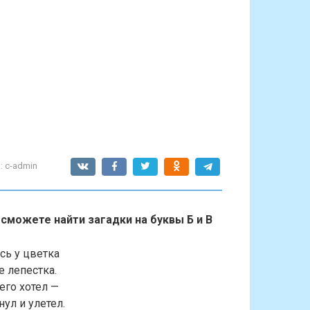
:
c-admin
сможете найти загадки на буквы Б и В
ь у цветка
е лепестка.
его хотел —
ул и улетел.