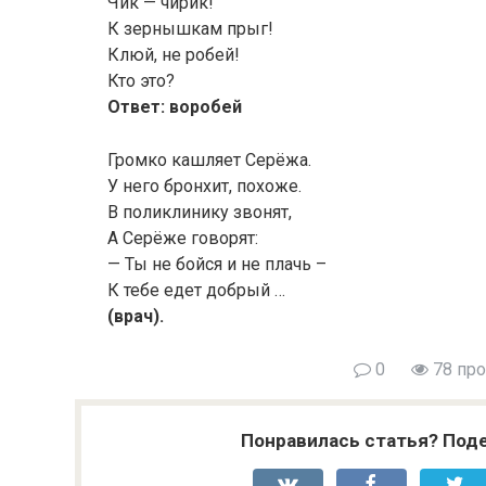
Чик — чирик!
К зернышкам прыг!
Клюй, не робей!
Кто это?
Ответ: воробей
Громко кашляет Серёжа.
У него бронхит, похоже.
В поликлинику звонят,
А Серёже говорят:
— Ты не бойся и не плачь –
К тебе едет добрый …
(врач).
0
78 пр
Понравилась статья? Поде