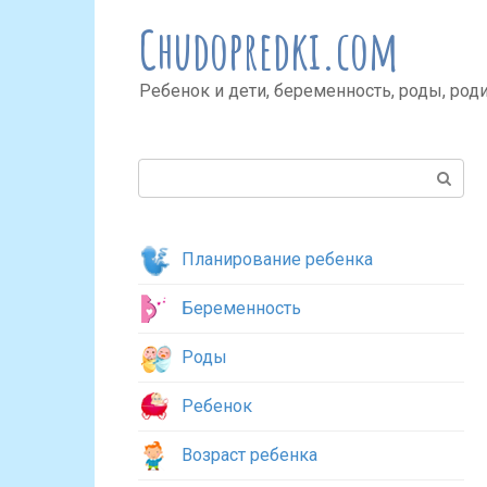
Перейти
Chudopredki.com
к
контенту
Ребенок и дети, беременность, роды, род
Поиск:
Планирование ребенка
Беременность
Роды
Ребенок
Возраст ребенка