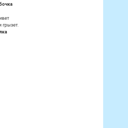
абочка
ивет
 грызет.
елка