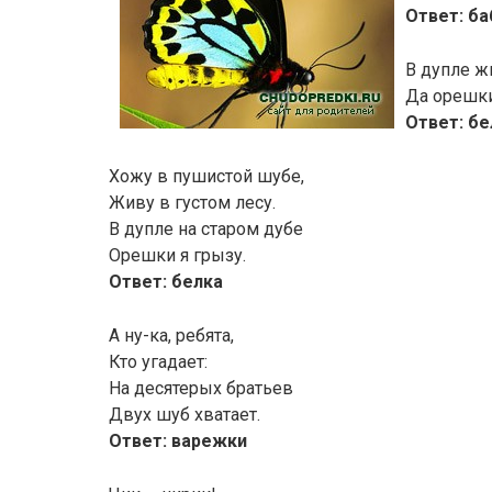
Ответ: б
В дупле ж
Да орешки
Ответ: б
Хожу в пушистой шубе,
Живу в густом лесу.
В дупле на старом дубе
Орешки я грызу.
Ответ: белка
А ну-ка, ребята,
Кто угадает:
На десятерых братьев
Двух шуб хватает.
Ответ: варежки