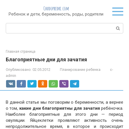
Перейти
Chudopredki.com
к
Ребенок и дети, беременность, роды, родители
контенту
Поиск:
Главная страница
Благоприятные дни для зачатия
Опубликовано:
02.05.2012
Планирование ребенка
c-
admin
В данной статье мы поговорим о беременности, а вернее
о том,
какие дни благоприятны для зачатия
ребёночка.
Наиболее благоприятные для этого дни — период
овуляции. Яйцеклетки проявляют активность очень
непродолжительное время, в которое и происходит