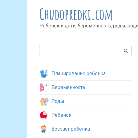
Перейти
Chudopredki.com
к
контенту
Ребенок и дети, беременность, роды, род
Поиск:
Планирование ребенка
Беременность
Роды
Ребенок
Возраст ребенка