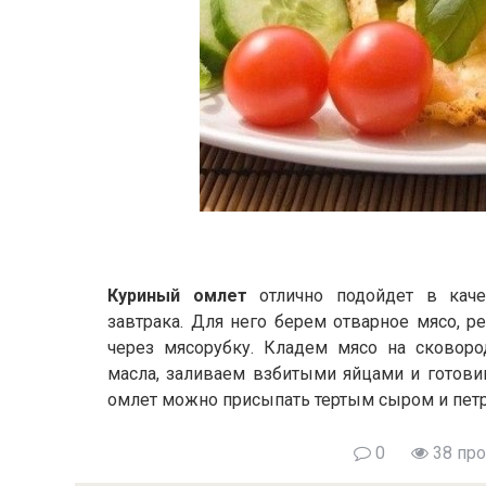
Куриный омлет
отлично подойдет в качес
завтрака. Для него берем отварное мясо, р
через мясорубку. Кладем мясо на сковоро
масла, заливаем взбитыми яйцами и готов
омлет можно присыпать тертым сыром и пет
0
38 пр