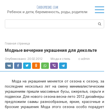
Перейти
Chudopredki.com
к
Ребенок и дети, беременность, роды, родители
контенту
Поиск:
Главная страница
Модные вечерние украшения для декольте
Опубликовано:
20.02.2012
Мода и стиль
c-admin
Мода на украшения меняется от сезона к сезону, за
последние несколько лет на смену минималистическим
украшениям пришли массивные бусы, ожерелья, серьги и
подвески. Для нового сезона весна-лето 2012 дизайнеры
предложили саамы разнообразные, яркие, красочные и
броские украшения. Мода этого сезона особо порадует