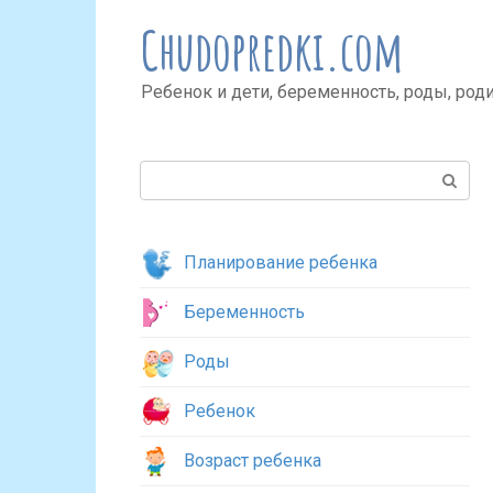
Перейти
Chudopredki.com
к
контенту
Ребенок и дети, беременность, роды, род
Поиск:
Планирование ребенка
Беременность
Роды
Ребенок
Возраст ребенка