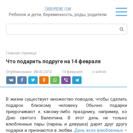
Перейти
Chudopredki.com
к
Ребенок и дети, беременность, роды, родители
контенту
Поиск:
Главная страница
Что подарить подруге на 14 февраля
Опубликовано:
08.02.2012
14 февраля
c-admin
В жизни существует множество поводов, чтобы сделать
подарок близкому человеку. Обычно подарки
приурочивают к какому-либо празднику, например, ко
Дню святого Валентина. В этот день не только
влюбленные пары (парень и девушка) дарят друг другу
подарки и признаются в любви.
День всех влюбленных
–