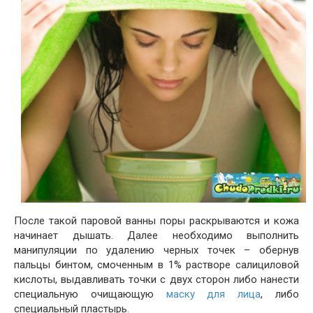
После такой паровой ванны поры раскрываются и кожа
начинает дышать. Далее необходимо выполнить
манипуляции по удалению черных точек – обернув
пальцы бинтом, смоченным в 1% растворе салициловой
кислоты, выдавливать точки с двух сторон либо нанести
специальную очищающую
маску для лица
, либо
специальный пластырь.