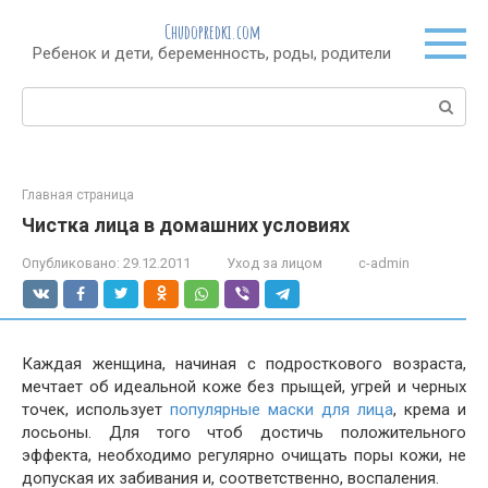
Перейти
Chudopredki.com
к
Ребенок и дети, беременность, роды, родители
контенту
Поиск:
Главная страница
Чистка лица в домашних условиях
Опубликовано:
29.12.2011
Уход за лицом
c-admin
Каждая женщина, начиная с подросткового возраста,
мечтает об идеальной коже без прыщей, угрей и черных
точек, использует
популярные маски для лица
, крема и
лосьоны. Для того чтоб достичь положительного
эффекта, необходимо регулярно очищать поры кожи, не
допуская их забивания и, соответственно, воспаления.