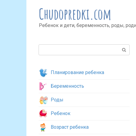
Перейти
Chudopredki.com
к
контенту
Ребенок и дети, беременность, роды, род
Поиск:
Планирование ребенка
Беременность
Роды
Ребенок
Возраст ребенка