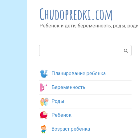
Перейти
Chudopredki.com
к
контенту
Ребенок и дети, беременность, роды, род
Поиск:
Планирование ребенка
Беременность
Роды
Ребенок
Возраст ребенка