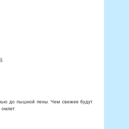
);
олью до пышной пены. Чем свежее будут
 омлет.