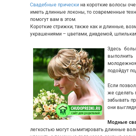
Свадебные прически
на короткие волосы оче
иметь длинные локоны, то современные техн
помогут вам в этом.
Короткие стрижки, также как и длинные, в
украшениями – цветами, диадемой, шпилька
Здесь боль
выполнить 
молодежно
подойдут п
Если позвол
же сделать 
забывать пр
они выглядя
Модные сва
легкостью могут сымитировать длинные воло