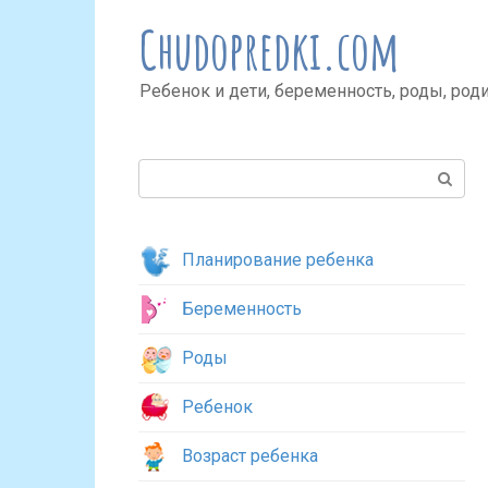
Перейти
Chudopredki.com
к
контенту
Ребенок и дети, беременность, роды, род
Поиск:
Планирование ребенка
Беременность
Роды
Ребенок
Возраст ребенка