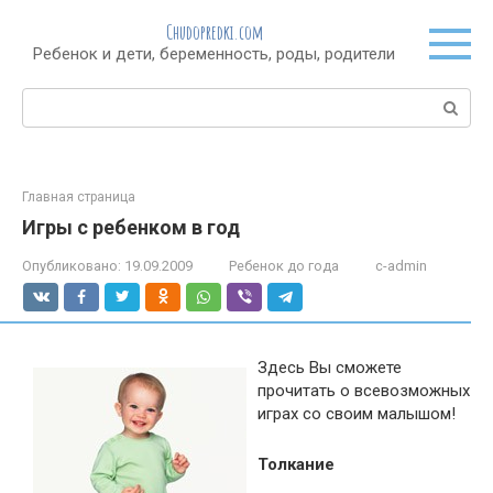
Перейти
Chudopredki.com
к
Ребенок и дети, беременность, роды, родители
контенту
Поиск:
Главная страница
Игры с ребенком в год
Опубликовано:
19.09.2009
Ребенок до года
c-admin
Здесь Вы сможете
прочитать о всевозможных
играх со своим малышом!
Толкание