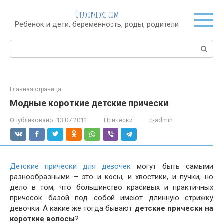
Перейти
Chudopredki.com
к
Ребенок и дети, беременность, роды, родители
контенту
Поиск:
Главная страница
Модные короткие детские прически
Опубликовано:
13.07.2011
Прически
c-admin
Детские прически для девочек
могут быть самыми
разнообразными – это и косы, и хвостики, и пучки, но
дело в том, что большинство красивых и практичных
причесок базой под собой имеют длинную стрижку
девочки. А какие же тогда бывают
детские прически на
короткие волосы
?