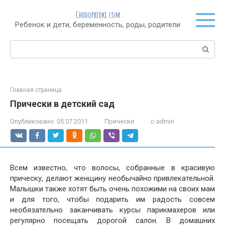
Перейти
Chudopredki.com
к
Ребенок и дети, беременность, роды, родители
контенту
Поиск:
Главная страница
Прически в детский сад
Опубликовано:
05.07.2011
Прически
c-admin
Всем известно, что волосы, собранные в красивую
прическу, делают женщину необычайно привлекательной.
Малышки также хотят быть очень похожими на своих мам
и для того, чтобы подарить им радость совсем
необязательно заканчивать курсы парикмахеров или
регулярно посещать дорогой салон. В домашних