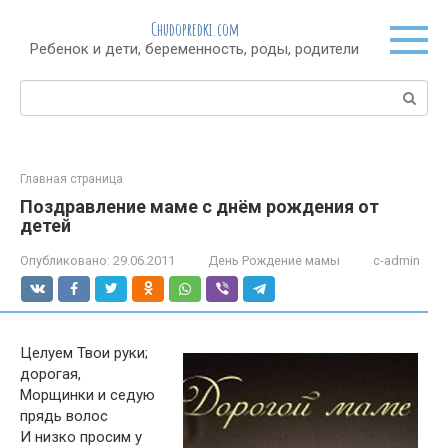
Перейти
Chudopredki.com
к
Ребенок и дети, беременность, роды, родители
контенту
Поиск:
Главная страница
Поздравление маме с днём рождения от
детей
Опубликовано:
29.06.2011
День Рождение мамы
c-admin
Целуем Твои руки;
дорогая,
Морщинки и седую
прядь волос
И низко просим у