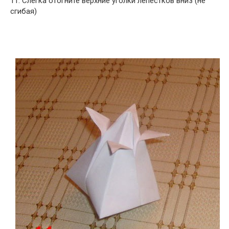
11. Слегка отогните верхние уголки лепестков вниз (не
сгибая)