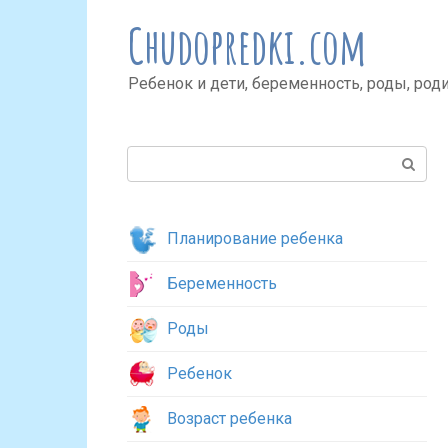
Перейти
Chudopredki.com
к
контенту
Ребенок и дети, беременность, роды, род
Поиск:
Планирование ребенка
Беременность
Роды
Ребенок
Возраст ребенка