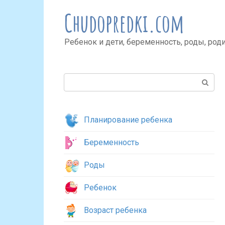
Перейти
Chudopredki.com
к
контенту
Ребенок и дети, беременность, роды, род
Поиск:
Планирование ребенка
Беременность
Роды
Ребенок
Возраст ребенка