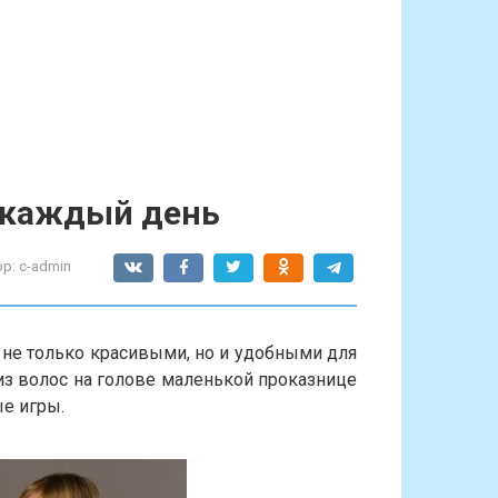
а каждый день
р:
c-admin
не только красивыми, но и удобными для
з волос на голове маленькой проказнице
е игры.